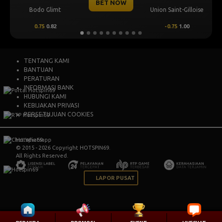
BET NOW
Bodo Glimt
Union Saint-Gilloise
0.75
0.82
-0.75
1.00
TENTANG KAMI
BANTUAN
PERATURAN
INFORMASI BANK
HUBUNGI KAMI
KEBIJAKAN PRIVASI
PERSETUJUAN COOKIES
Hotspin69
© 2015 - 2026 Copyright HOTSPIN69.
All Rights Reserved.
LAPOR PUSAT